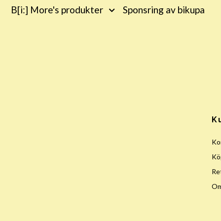
B[i:] More's produkter
Sponsring av bikupa
K
Ko
Köp
Re
Om