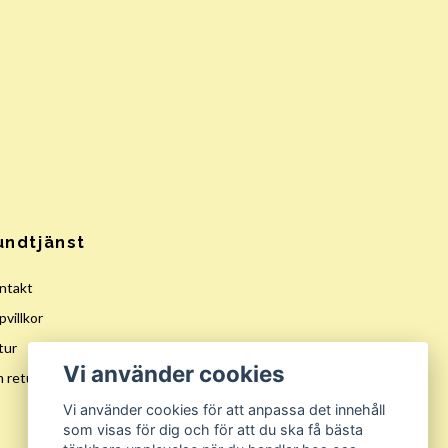
undtjänst
ntakt
villkor
tur
Vi använder cookies
 returer
Vi använder cookies för att anpassa det innehåll
som visas för dig och för att du ska få bästa