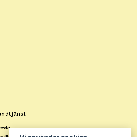
undtjänst
ntakt
villkor