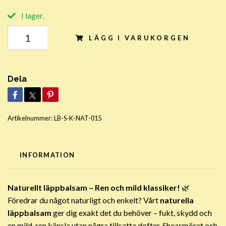
I lager.
LÄGG I VARUKORGEN
Dela
Artikelnummer:
LB-S-K-NAT-015
INFORMATION
Naturellt läppbalsam – Ren och mild klassiker!
🌿
Föredrar du något naturligt och enkelt? Vårt
naturella
läppbalsam
ger dig exakt det du behöver – fukt, skydd och
en mild, ren känsla utan några tillsatta dofter. Sheasmöret och